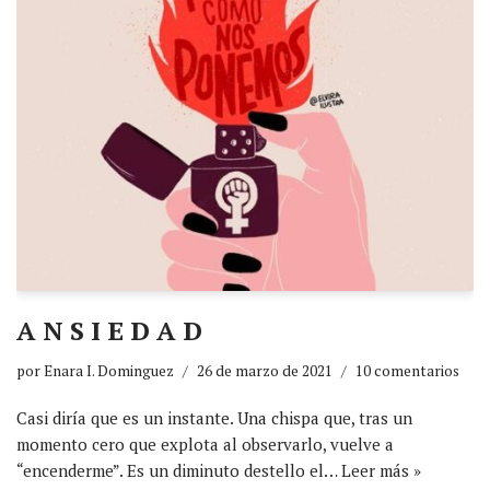
A N S I E D A D
por
Enara I. Dominguez
26 de marzo de 2021
10 comentarios
Casi diría que es un instante. Una chispa que, tras un
momento cero que explota al observarlo, vuelve a
“encenderme”. Es un diminuto destello el…
Leer más »