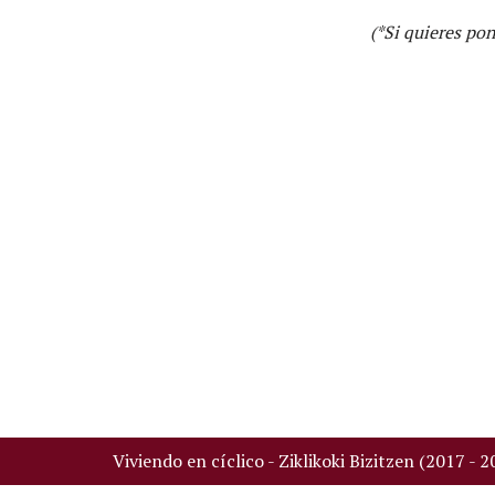
(*Si quieres po
Viviendo en cíclico - Ziklikoki Bizitzen (2017 - 2