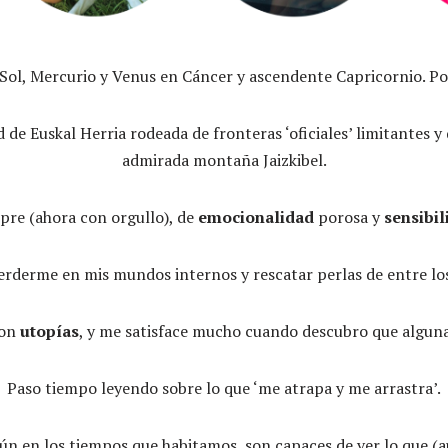
l Sol, Mercurio y Venus en Cáncer y ascendente Capricornio. Por
 de Euskal Herria rodeada de fronteras ‘oficiales’ limitantes 
admirada montaña Jaizkibel.
pre (ahora con orgullo), de
emocionalidad
porosa y
sensibil
rderme en mis mundos internos y rescatar perlas de entre los
con
utopías
, y me satisface mucho cuando descubro que alguna 
Paso tiempo leyendo sobre lo que ‘me atrapa y me arrastra’.
ún en los tiempos que habitamos, son capaces de ver lo que (a