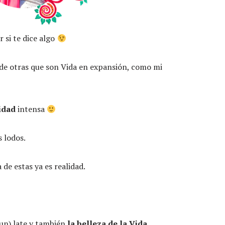
 si te dice algo
y de otras que son Vida en expansión, como mi
idad
intensa
 lodos.
de estas ya es realidad.
un) late y también
la belleza de la Vida
.