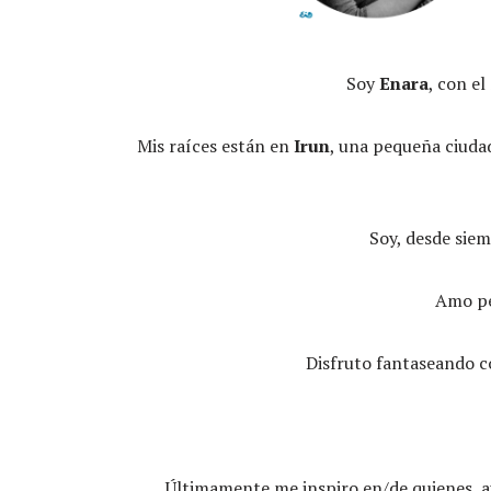
Soy
Enara
, con e
Mis raíces están en
Irun
, una pequeña ciudad
Soy, desde siem
Amo pe
Disfruto fantaseando 
Últimamente me inspiro en/de quienes, a