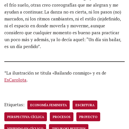
el frío suelo, otras creo coreografías que me alegran y me
ayudan a continuar. La danza no es cierta, ni los pasos (no)
marcados, ni los ritmos cambiantes, ni el estilo (in)definido,
ni el espacio en donde moverla y moverme, aunque
considero que cualquier momento es bueno para practicar
un poco más y además, ya lo decía aquel: “Un día sin bailar,
es un día perdido”.
*La ilustración se titula «Bailando conmigo» y es de
EsCarolota
.
Etiquetas:
ECONOMÍA FEMINISTA
ESCRITURA
PERSPECTIVA CÍCLICA
PROCESOS
PROYECTO
VIVIENDO EN CÍCLICO
ZIKLIKOKI BIZITZEN