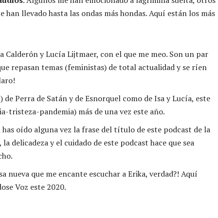
audios
. Algunos me han emocionado a lagrimilla suelta, otros
e han llevado hasta las ondas más hondas. Aquí están los más
sa Calderón y Lucía Lijtmaer, con el que me meo. Son un par
que repasan temas (feministas) de total actualidad y se ríen
laro!
) de Perra de Satán y de Esnorquel como de Isa y Lucía, este
ia-tristeza-pandemia) más de una vez este año.
has oído alguna vez la frase del título de este podcast de la
 la delicadeza y el cuidado de este podcast hace que sea
cho.
osa nueva que me encante escuchar a Erika, verdad?! Aquí
dose Voz este 2020.