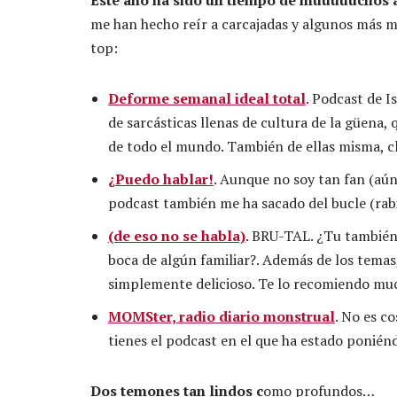
Este año ha sido un tiempo de muuuuuchos 
me han hecho reír a carcajadas y algunos más m
top:
Deforme semanal ideal total
. Podcast de I
de sarcásticas llenas de cultura de la güena, 
de todo el mundo. También de ellas misma, c
¿Puedo hablar!
. Aunque no soy tan fan (aún
podcast también me ha sacado del bucle (rab
(de eso no se habla)
. BRU-TAL. ¿Tu también 
boca de algún familiar?. Además de los temas,
simplemente delicioso. Te lo recomiendo mu
MOMSter, radio diario monstrual
. No es c
tienes el podcast en el que ha estado ponién
Dos temones tan lindos c
omo profundos…