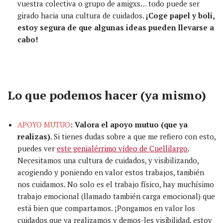
vuestra colectiva
o grupo de amigxs
… todo puede ser
girado
hacia una cultura de cuidados.
¡
Co
g
e papel y boli,
estoy segura de que algunas ideas pueden llevarse a
cabo!
Lo que podemos hacer (ya mismo)
APOYO MUTUO
:
Valora el apoyo mutuo
(
que ya
realizas
)
.
Si tienes dudas sobre a que me refiero con esto,
puedes ver
este genialérrimo vídeo de Cuellilargo
.
Necesitamos una
cultura de cuidados,
y visibilizando,
acogiendo y poniendo en valor estos trabajos,
también
nos cuidamos.
No solo es el trabajo
físico
, hay
muchísimo
trabajo emocional (llamado también carga emocional) que
está bien que compartamos. ¡Pongamos en valor los
cuidados que ya realizamos y demos-les visibilidad, estoy