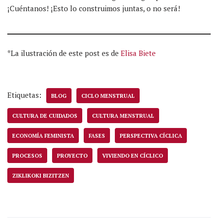
¡Cuéntanos! ¡Esto lo construimos juntas, o no será!
*La ilustración de este post es de
Elisa Biete
Etiquetas:
BLOG
CICLO MENSTRUAL
CULTURA DE CUIDADOS
CULTURA MENSTRUAL
ECONOMÍA FEMINISTA
FASES
PERSPECTIVA CÍCLICA
PROCESOS
PROYECTO
VIVIENDO EN CÍCLICO
ZIKLIKOKI BIZITZEN