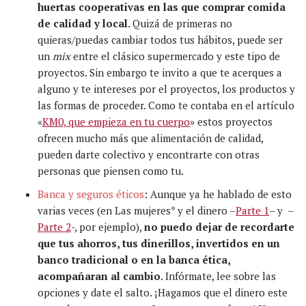
huertas cooperativas en las que comprar comida
de calidad y local
.
Quizá
de primeras no
quieras/puedas cambiar todos tus
hábitos
, puede ser
un
mix
entre el
clásico
supermercado y este tipo de
proyectos. Sin embargo te invito a que te acerques a
algun
o
y te intereses por el proyectos, los productos y
las formas de proceder. Como te contaba en el
artículo
«
KM0, que empieza en tu cuerpo
» estos proyectos
ofrecen mucho m
á
s que alimentación de calidad,
pueden darte colectivo y
encontrarte
con otras
personas que piensen como tu.
Banca y seguros éticos
: Aunque ya he hablado de esto
varias veces (en Las mujeres* y el dinero –
Parte 1
– y –
Parte 2
-, por ejemplo),
no puedo dejar de recordarte
que tus ahorros, tus dinerillos, invertidos en un
banco tradicional o en la banca ética,
acompañaran al cambio
. Infórmate, lee sobre las
opciones y date el salto. ¡Hagamos que el dinero este