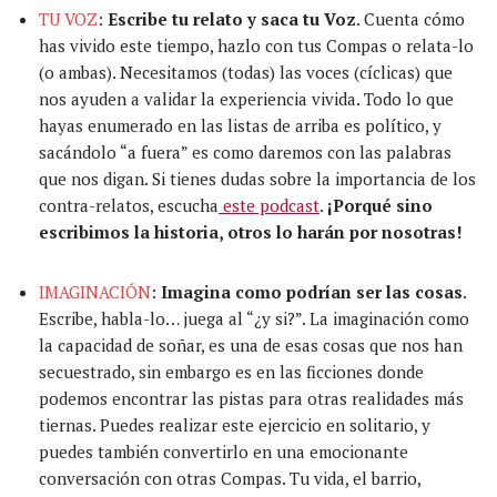
TU VOZ
:
Escribe tu relato y saca tu Voz
. Cuenta cómo
has vivido este tiempo, hazlo con tus Compas o relata-lo
(o ambas). Necesitamos (todas) las voces (cíclicas) que
nos ayuden a validar la experiencia vivida. Todo lo que
hayas enumerado en las listas de arriba es político, y
sacándolo “a fuera” es como daremos con las palabras
que nos digan. Si tienes dudas sobre la importancia de los
contra-relatos, escucha
este podcast
.
¡Porqué sino
escribimos la historia, otros lo harán por nosotras!
IMAGINACIÓN
:
Imagina como
podrían
ser las cosas
.
Escribe,
habla-lo
…
juega al “¿y si?”. L
a imaginación
como
la capacidad de soñar,
es una de esas cosas que
nos han
secuestrado
, sin embargo es en las ficciones donde
podemos encontrar las pistas para otras realidades más
tiernas.
Puedes realizar este ejercicio en solitario, y
puedes también convertirlo en una emocionante
conversación
con
otras
Compas. Tu vida, el barrio,