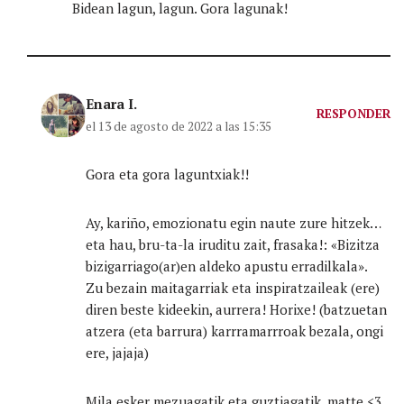
Bidean lagun, lagun. Gora lagunak!
Enara I.
RESPONDER
el 13 de agosto de 2022 a las 15:35
Gora eta gora laguntxiak!!
Ay, kariño, emozionatu egin naute zure hitzek…
eta hau, bru-ta-la iruditu zait, frasaka!: «Bizitza
bizigarriago(ar)en aldeko apustu erradilkala».
Zu bezain maitagarriak eta inspiratzaileak (ere)
diren beste kideekin, aurrera! Horixe! (batzuetan
atzera (eta barrura) karrramarrroak bezala, ongi
ere, jajaja)
Mila esker mezuagatik eta guztiagatik, matte <3