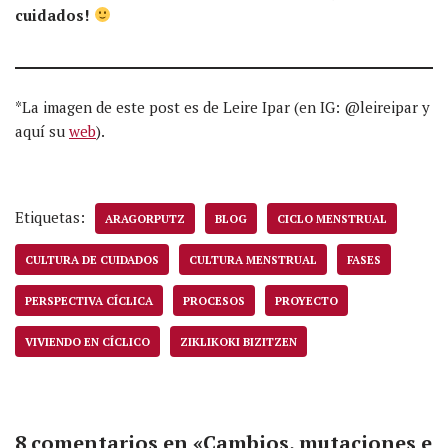
cuidados!
*La imagen de este post es de Leire Ipar (en IG: @leireipar y
aquí su
web
).
Etiquetas:
ARAGORPUTZ
BLOG
CICLO MENSTRUAL
CULTURA DE CUIDADOS
CULTURA MENSTRUAL
FASES
PERSPECTIVA CÍCLICA
PROCESOS
PROYECTO
VIVIENDO EN CÍCLICO
ZIKLIKOKI BIZITZEN
8 comentarios en «Cambios, mutaciones e