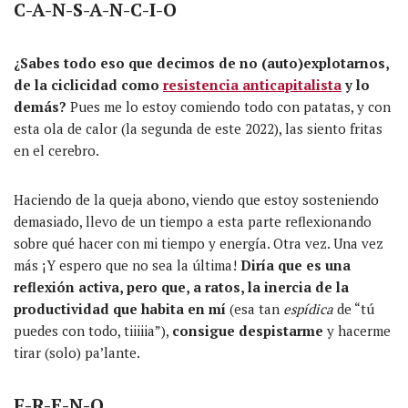
C-A-N-S-A-N-C-I-O
¿Sabes todo eso que decimos de no (auto)explotarnos,
de la ciclicidad como
resistencia anticapitalista
y lo
demás?
Pues me lo estoy comiendo todo con patatas, y con
esta ola de calor (la segunda de este 2022), las siento fritas
en el cerebro.
Haciendo de la queja abono, viendo que estoy sosteniendo
demasiado, llevo de un tiempo a esta parte reflexionando
sobre qué hacer con mi tiempo y energía. Otra vez. Una vez
más ¡Y espero que no sea la última!
Diría que es una
reflexión activa, pero que, a ratos, la inercia de la
productividad que habita en mí
(esa tan
e
sp
í
dica
de “tú
puedes con todo, tiiiiia”),
consigue despistarme
y hacerme
tirar (solo) pa’lante.
F-R-E-N-O