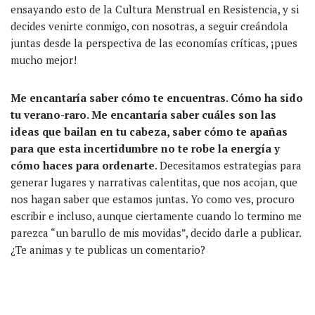
ensayando esto de la Cultura Menstrual en Resistencia, y si
decides venirte conmigo, con nosotras, a seguir creándola
juntas desde la perspectiva de las economías críticas, ¡pues
mucho mejor!
Me encantaría saber c
ó
mo te encuentras.
C
ó
mo ha sido
tu verano-raro.
Me encantaría saber cu
á
les son las
ideas que bailan en tu cabeza,
saber
c
ó
mo te apañas
para que esta incertidumbre no te robe la
energía
y
c
ó
mo haces para ordenar
te
. Decesitamos estrategias para
generar lugares y narrativas calentitas, que nos acojan, que
nos hagan saber que estamos juntas. Yo como ves, procuro
escribir e incluso, aunque ciertamente cuando lo termino me
parezca “un barullo de
mis movidas”
, decido darle a publicar.
¿Te animas y te publicas un comentario?