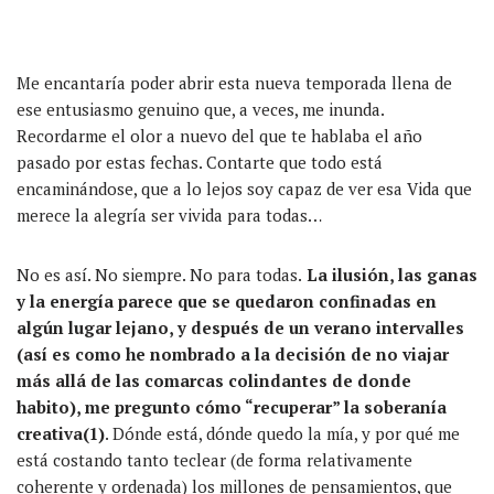
Me
encantaría
poder abrir esta nueva temporada llena de
ese entusiasmo genuino
que,
a veces,
me inund
a.
Recordarme el olor a nuevo del que te hablaba el
año
pasado
por estas fechas
.
Contarte que
todo está
encaminándose
, que a lo lejos soy capaz de ver esa
Vida
que
merece la
alegría
ser vivida
para todas
…
No es
así.
No siempre. No para todas.
La ilusión, las ganas
y la
energía
parece que se quedaron confinadas en
algún
lugar lejano, y
después
de un verano intervalles
(
así
es como he nombrado
a
la decisión de no viajar
más all
á
de las comarcas colindantes
de donde
habito
), me pregunto cómo “recuperar” la
soberanía
creativa(1)
.
Dónde
está, dónde
quedo
la
mía
, y por qué me
está costando tanto teclear (de forma relativamente
coherente y ordenada) los millones de pensamientos, que