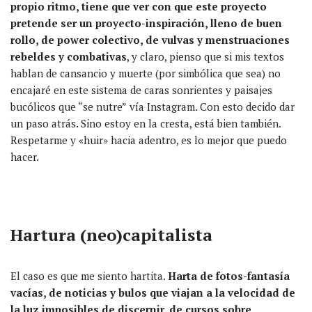
propio ritmo,
tiene que ver con que este proyecto
pretende ser
un proyecto-inspiración,
lleno de buen
rollo, de power colectivo, de vulvas y menstruaciones
rebeldes y combativas
, y claro, pienso que
si mis
textos
habl
a
n de
cansancio
y muerte (por
simbólica
que sea)
no
encajaré
en este sistema de caras sonrientes y paisajes
bucólicos que “se nutre”
vía
Instagram. Con esto decido dar
un paso atrás. Sino estoy en la cresta, está bien también.
Respetarme y «huir» hacia adentro, es lo mejor que puedo
hacer.
Hartura (neo)capitalista
El caso es que me siento h
artita.
Harta d
e
fotos-fantasía
vacías
, de noticias y bulos que viajan a la velocidad de
la luz
imposibles
de discernir, de cursos sobre