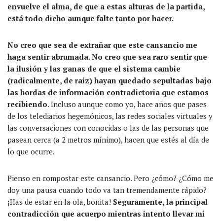
envuelve el alma, de que a estas alturas de la partida,
está todo dicho aunque falte tanto por hacer
.
No creo que sea de extrañar que este cansancio me
haga sentir abrumada. No creo que sea raro sentir que
la ilusión y las ganas de que el sistema cambie
(radicalmente, de raíz) hayan quedado sepultadas bajo
las hordas de información contradictoria que estamos
recibiendo
. Incluso aunque como yo, hace años que pases
de los telediarios hegemónicos, las redes sociales virtuales y
las conversaciones con conocidas o las de las personas que
pasean cerca (a 2 metros mínimo), hacen que estés al día de
lo que ocurre.
Pienso en compostar este cansancio.
Pero ¿c
ó
mo? ¿C
ó
mo me
doy una pausa cuando todo va tan tremendamente
rápido
?
¡Has de estar en la ola, bonita!
S
eguramente, la principal
contradicción que acuerpo
mientras intento
llevar mi