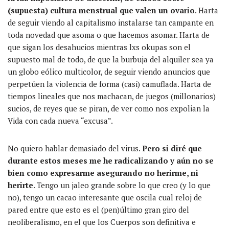
(supuesta) cultura menstrual que valen un ovario
. Harta
de seguir viendo al capitalismo instalarse tan campante en
toda novedad
que asoma o que hacemos asomar
. Harta de
que sigan los desahucios mientras lxs okupas son el
supuesto mal de todo, de que la burbuja del alquiler sea ya
un globo
eólico
multicolor
, de seguir viendo anuncios que
perpetúen
la violencia de forma (casi) camuflada. Harta de
tiempos lineales que nos machacan, de juegos (millonarios)
sucios, de reyes que se piran, de ver como nos expolian la
Vida con cada nueva “excusa”.
No quiero hablar
demasiado del virus.
Pero si diré que
d
urante estos meses me he radicalizando y a
ú
n no se
bien como expresarme asegurando no herirme, ni
herirte
. Tengo un jaleo grande sobre lo que creo (y lo que
no), tengo un cacao interesante que oscila cual reloj de
pared entre que esto es el
(pen)
ú
ltimo gran giro de
l
neoliberalismo, en el que los Cuerpos son
definitiva e