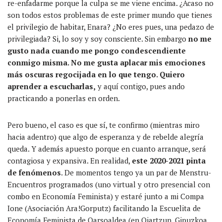
re-enfadarme porque la culpa se me viene encima. ¿Acaso no
son todos estos problemas de este primer mundo que tienes
el privilegio de habitar, Enara? ¿No eres pues, una pedazo de
privilegiada? Si, lo soy y soy consciente. Sin embargo
no me
gusto nada cuando me pongo condescendiente
conmigo misma. No me gusta aplacar mis emociones
más oscuras regocijada en lo que tengo. Quiero
aprender a escucharlas,
y aquí contigo, pues ando
practicando a ponerlas en orden.
Pero bueno, el caso es que sí, te confirmo (mientras miro
hacia adentro) que algo de esperanza y de rebelde
alegría
queda.
Y además apuesto porque en cuanto arranque, será
contagiosa y expansiva
. En realidad,
este 2020-2021 pinta
de
fenómenos
.
De momentos tengo ya un par de Menstru-
Encuentros programados (uno virtual y otro presencial con
combo en
Economía
Feminista) y estaré junto a mi Compa
Ione (Asociación Ara!Gorputz) facilitando la Escuelita de
Economía Feminista de Oarsoaldea (en Oiartzun, Gipuzkoa,