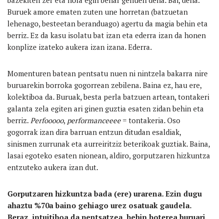
Buruek amore ematen zuten une horretan (batzuetan
lehenago, besteetan beranduago) agertu da magia behin eta
berriz. Ez da kasu isolatu bat izan eta ederra izan da honen
konplize izateko aukera izan izana. Ederra.
Momenturen batean pentsatu nuen ni nintzela bakarra nire
buruarekin borroka gogorrean zebilena. Baina ez, hau ere,
kolektiboa da. Buruak, besta perla batzuen artean, tontakeri
galanta zela egiten ari ginen guztia esaten zidan behin eta
berriz.
Perfo
oooo
,
performanceeee
= tontakeria. Oso
gogorrak izan dira barruan entzun ditudan esaldiak,
sinismen zurrunak eta aurreiritziz beterikoak guztiak. Baina,
lasai egoteko esaten nionean, aldiro, gorputzaren hizkuntza
entzuteko aukera izan dut.
Gorputzaren hizkuntza bada (ere) urarena. Ezin dugu
ahaztu %70a baino gehiago urez osatuak gaudela.
Beraz, intuitiboa da pentsatzea, behin boterea buruari