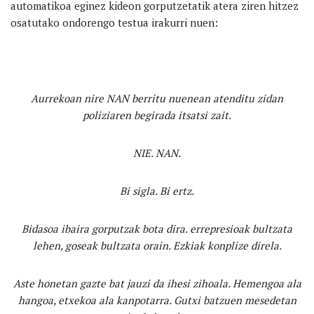
automatikoa eginez kideon gorputzetatik atera ziren hitzez
osatutako ondorengo testua irakurri nuen:
Aurrekoan nire NAN berritu nuenean atenditu zidan
poliziaren begirada itsatsi zait.
NIE. NAN.
Bi sigla. Bi ertz.
Bidasoa ibaira gorputzak bota dira. errepresioak bultzata
lehen, goseak bultzata orain. Ezkiak konplize direla.
Aste honetan gazte bat jauzi da ihesi zihoala. Hemengoa ala
hangoa, etxekoa ala kanpotarra. Gutxi batzuen mesedetan