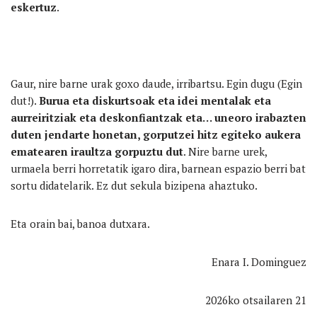
eskertuz
.
Gaur, nire barne urak goxo daude, irribartsu. Egin dugu (Egin
dut!).
Burua eta diskurtsoak eta idei mentalak eta
aurreiritziak eta deskonfiantzak eta… uneoro irabazten
duten jendarte honetan, gorputzei hitz egiteko aukera
ematearen iraultza gorpuztu dut
. Nire barne urek,
urmaela berri horretatik igaro dira, barnean espazio berri bat
sortu didatelarik. Ez dut sekula bizipena ahaztuko.
Eta orain bai, banoa dutxara.
Enara I. Dominguez
2026ko otsailaren 21