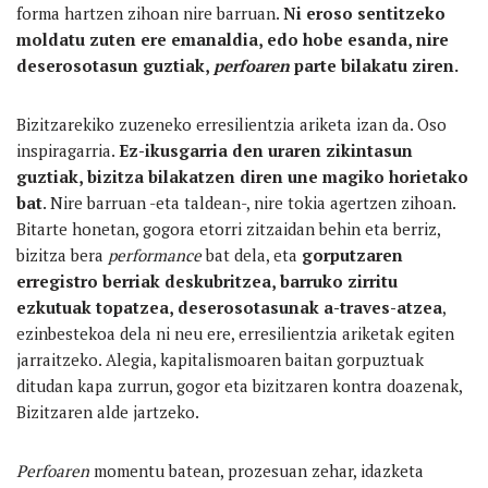
forma hartzen zihoan nire barruan.
Ni eroso sentitzeko
moldatu zuten ere emanaldia, edo hobe esanda, nire
deserosotasun guztiak,
perfoaren
parte bilakatu ziren.
Bizitzarekiko zuzeneko erresilientzia ariketa izan da. Oso
inspiragarria.
Ez-ikusgarria den uraren zikintasun
guztiak, bizitza bilakatzen diren une magiko horietako
bat
. Nire barruan -eta taldean-, nire tokia agertzen zihoan.
Bitarte honetan, gogora etorri zitzaidan behin eta berriz,
bizitza bera
performan
ce
bat dela, eta
gorputzaren
erregistro berriak deskubritzea, barruko zirritu
ezkutuak topatzea, deserosotasunak a-traves-atzea
,
ezinbestekoa dela ni neu ere, erresilientzia ariketak egiten
jarraitzeko. Alegia, kapitalismoaren baitan gorpuztuak
ditudan kapa zurrun, gogor eta bizitzaren kontra doazenak,
Bizitzaren alde jartzeko.
Perfoaren
momentu batean, prozesuan zehar, idazketa