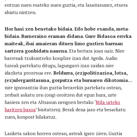
entzun nuen esateko nuen guztia, eta lasaitasunez, etxera
abiatu nintzen.
Hor hasi zen benetako bidaia. Edo hobe esanda, meta-
bidaia. Barneraino eraman didana. Gure Bidasoa erreka
maiteak, ibai amaieran dituen limo guztien barruan
sartzera gonbidatu nauena
. Eta bertara joan naiz. Nire
barrenak txukuntzeko konplize izan dut Ageda. Audio
luzeak partekatu ditugu, lagungarri izan zaidan nire
idazketa prozesua ere.
Beldurra, (ez)politizazioa, lotsa,
(ez)ulergarritasuna, gorputza eta buruaren dikotomia…
nire ignorantzia ilun guztia berarekin partekatu ostean,
zerbait askatu zen (ongi oroitzen dut egun hura, urte
hasiera zen eta Altsasun nengoen bertako ‘
Mila urteko
haritzen basoa
’ bisitatzen). Berak dena jaso eta besarkatu
zuen, konpost bilakatuz.
Lanketa sakon horren ostean, asteak igaro ziren. Guztia