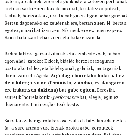
ostean, ateak ireki ziren eta gu ikustera zetozen pertsonak
aretoan sartu ziren. Kaxak, mikroak, kristalezko poteak,
testuak, horizonteak, ura. Denak ginen. Egon behar ginenak.
Bertan dagoeneko ez zeudenak ere, bertan ziren. Ni bertan
egotea, mirari bat izan zen. Nik neuk ere ez nuen espero.
Baina hala izan behar zuen, eta halaxe izan da.
Badira faktore garrantzitsuak, eta ezinbestekoak, ni han
egon ahal izateko: Kideak, bidaide berezi ezezagunez
osatutako taldea, eta bidelagunak, gidariak, maitagarriak
diren Izaro eta Ageda.
Argi dago horrelako bidai bat ez
dela lidergotza on (feminista, zaindua, ez-ikusgarria
ere irakurtzen dakiena) bat gabe egiten.
Bereziki,
aurretik ‘horrelakorik’ (
performance
bat, alegia) egin ez
duenarentzat, ni neu, besteak beste.
Saioetan zehar igarotakoa oso zaila da hitzekin adieraztea.
Ia-ia gure artean gure izenak oroitu gabe, gorputzek
bazekiten zer eta nola egin behar genuen dena. Bai, dena.