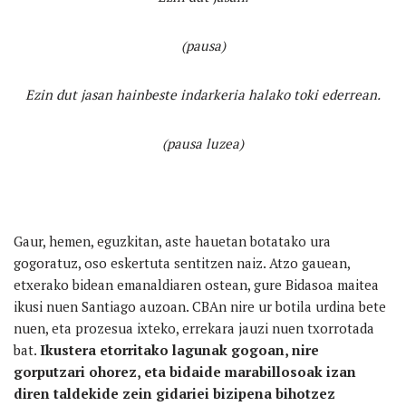
(pausa)
Ezin dut jasan hainbeste indarkeria halako toki ederrean.
(pausa luzea)
Gaur, hemen, eguzkitan, aste hauetan botatako ura
gogoratuz, oso eskertuta sentitzen naiz. Atzo gauean,
etxerako bidean emanaldiaren ostean, gure Bidasoa maitea
ikusi nuen Santiago auzoan. CBAn nire ur botila urdina bete
nuen, eta prozesua ixteko, errekara jauzi nuen txorrotada
bat.
Ikustera etorritako lagunak gogoan, nire
gorputzari ohorez, eta bidaide marabillosoak izan
diren taldekide zein gidariei bizipena bihotzez