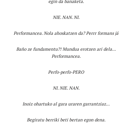
egin da banaketa.
NIE. NAN. NI.
Performancea. Nola ahoskatzen da? Perrr formans já
Baño ze fundamentu?! Mundua erotzen ari dela…
Performancea.
Perfo-perfo-PERO
NI. NIE. NAN.
Inoiz ohartuko al gara uraren garrantziaz…
Begiratu berriki beti bertan egon dena.