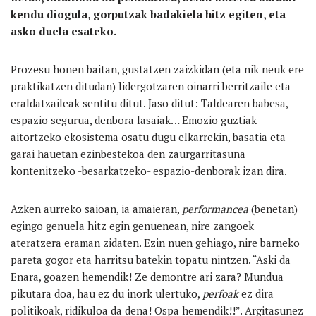
kendu diogula, gorputzak badakiela hitz egiten, eta
asko duela esateko.
Prozesu honen baitan, gustatzen zaizkidan (eta nik neuk ere
praktikatzen ditudan) lidergotzaren oinarri berritzaile eta
eraldatzaileak sentitu ditut. Jaso ditut: Taldearen babesa,
espazio segurua, denbora lasaiak… Emozio guztiak
aitortzeko ekosistema osatu dugu elkarrekin, basatia eta
garai hauetan ezinbestekoa den zaurgarritasuna
kontenitzeko -besarkatzeko- espazio-denborak izan dira.
Azken aurreko saioan, ia amaieran,
performancea
(benetan)
egingo genuela hitz egin genuenean, nire zangoek
ateratzera eraman zidaten. Ezin nuen gehiago, nire barneko
pareta gogor eta harritsu batekin topatu nintzen. “Aski da
Enara, goazen hemendik! Ze demontre ari zara? Mundua
pikutara doa, hau ez du inork ulertuko,
perfoak
ez dira
politikoak, ridikuloa da dena! Ospa hemendik!!”. Argitasunez