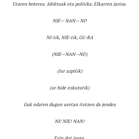
Uraren boterea. Afektuak eta politika. Elkarren jarioa.
NIE— NAN— NI!
NI-tik, NIE-tik, GU-RA
(NIE—NAN—NI!)
(lur azpitik)
(ur bide ezkututik)
Guk edaten dugun uretan itotzen da jendea
NI! NIE! NAN!
Ezin dut jasan.