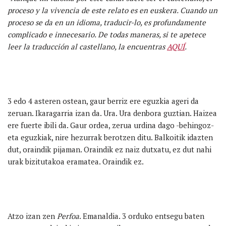
proceso y la vivencia de este relato es en euskera. Cuando un
proceso se da en un idioma, traducir-lo, es profundamente
complicado e innecesario. De todas maneras, si te apetece
leer la traducción al castellano, la encuentras
AQUÍ
.
3 edo 4 asteren ostean, gaur berriz ere eguzkia ageri da
zeruan. Ikaragarria izan da. Ura. Ura denbora guztian. Haizea
ere fuerte ibili da. Gaur ordea, zerua urdina dago -behingoz-
eta eguzkiak, nire hezurrak berotzen ditu. Balkoitik idazten
dut, oraindik pijaman. Oraindik ez naiz dutxatu, ez dut nahi
urak bizitutakoa eramatea. Oraindik ez.
Atzo izan zen
Perfoa
. Emanaldia. 3 orduko entsegu baten