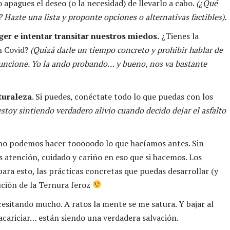
 apagues el deseo (o la necesidad) de llevarlo a cabo.
(¿Qué
 Hazte una lista y proponte opciones o alternativas factibles).
er e intentar transitar nuestros miedos.
¿Tienes la
n Covid?
(Quizá darle un tiempo concreto y prohibir hablar de
 funcione. Yo la ando probando… y bueno, nos va bastante
turaleza
. Si puedes, conéctate todo lo que puedas con los
estoy sintiendo verdadero alivio cuando decido dejar el asfalto
 no podemos hacer tooooodo lo que hacíamos antes. Sin
atención, cuidado y cariño en eso que si hacemos. Los
 para esto, las prácticas concretas que puedas desarrollar (y
ución de la Ternura feroz
esitando mucho. A ratos la mente se me satura. Y bajar al
, acariciar… están siendo una verdadera salvación.