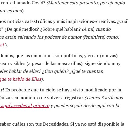
 frente llamado Covid?
(Mantener esto presento, por ejemplo
pre es bien
).
s noticias catastróficas y más inspiraciones-creativas. ¿Cuál
ndo? ¿De qué medios? ¿Sobre qué hablan?
(A mí, cuando
e están salvando los podcast de humor (feminista) como:
al
‘
).
emos, que las emociones son políticas, y crear (nuevas)
ean visibles (a pesar de las mascarillas), sigue siendo muy
les hablar de ellas? ¿Con quién? ¿Qué te cuentan
que te hablo de Ellas
)
.
! Es probable que tu ciclo se haya visto modificado por la
 Quizá sea momento de volver a registrar
(Tienes 3 artículos
 aquí accedes al primero
y puedes seguir desde aquí con la
saber cuáles son tus Decesidades. Si ya no está disponible la