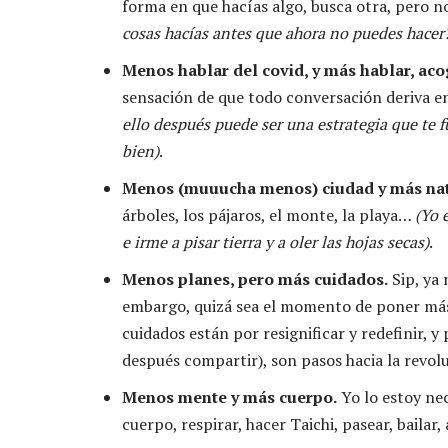
forma en que hacías algo, busca otra, pero no
cosas hacías antes que ahora no puedes hacer?
Menos hablar del covid, y más hablar, acog
sensación de que todo conversación deriva e
ello después puede ser una estrategia que te
bien)
.
Menos (muuucha menos) ciudad y más na
árboles, los pájaros, el monte, la playa…
(Yo 
e irme a pisar tierra y a oler las hojas secas)
.
Menos planes, pero más cuidados.
Sip, ya
embargo, quizá sea el momento de poner más 
cuidados están por resignificar y redefinir, y
después compartir), son pasos hacia la revol
Menos mente y más cuerpo.
Yo lo estoy nec
cuerpo, respirar, hacer Taichi, pasear, bailar