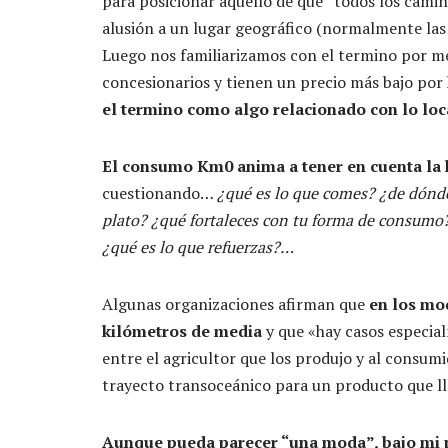
para posicionar aquello de que “todos los cami
alusión a un lugar geográfico (normalmente las 
Luego nos familiarizamos con el termino por me
concesionarios y tienen un precio más bajo por 
el termino como algo relacionado con lo loc
El consumo Km0 anima a tener en cuenta la h
cuestionando…
¿qué es lo que comes? ¿de dónde
plato? ¿qué fortaleces con tu forma de consumo
¿qué es lo que refuerzas?…
Algunas organizaciones afirman que
en los mo
kilómetros de media
y que «hay casos especia
entre el agricultor que los produjo y al consum
trayecto transoceánico para un producto que lle
Aunque pueda parecer “una moda”, bajo mi p