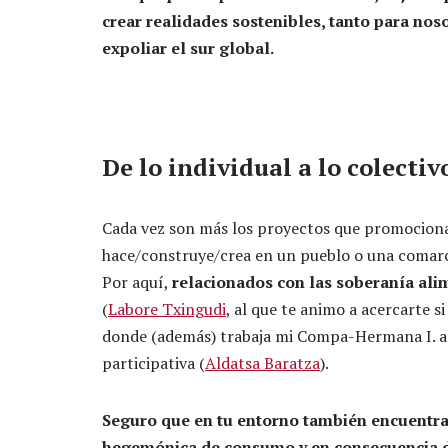
crear realidades sostenibles, tanto para nos
expoliar el sur global.
De lo individual a lo colectiv
Cada vez son más los proyectos que promocionan
hace/construye/crea en un pueblo o una comarc
Por aquí,
relacionados con las soberanía ali
(
Labore Txingudi
, al que te animo a acercarte s
donde (además) trabaja mi Compa-Hermana I. a 
participativa (
Aldatsa Baratza
).
Seguro que en tu entorno también encuentra
hegemónica de consumo y en consecuencia d