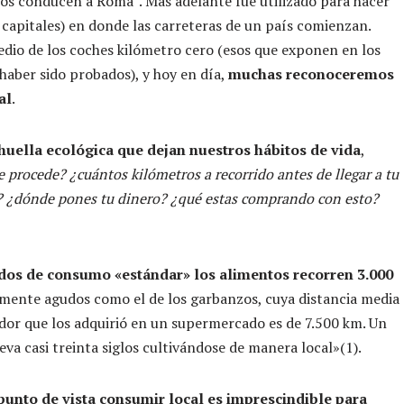
nos conducen a Roma”. Más adelante fue utilizado para hacer
capitales) en donde las carreteras de un país comienzan.
dio de los coches kilómetro cero (esos que exponen en los
haber sido probados), y hoy en día,
muchas reconoceremos
al
.
uella ecológica que dejan nuestros hábitos de vida
,
 procede? ¿cuántos kilómetros a recorrido antes de llegar a tu
? ¿dónde pones tu dinero? ¿qué estas comprando con esto?
dos de consumo «estándar» los alimentos recorren 3.000
lmente agudos como el de los garbanzos, cuya distancia media
idor que los adquirió en un supermercado es de 7.500 km. Un
va casi treinta siglos cultivándose de manera local»(1).
unto de vista consumir local es imprescindible para