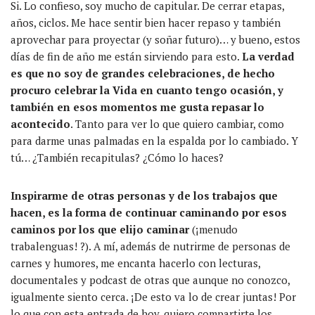
Si. Lo confieso, soy mucho de capitular. De cerrar etapas,
años, ciclos. Me hace sentir bien hacer repaso y también
aprovechar para proyectar (y soñar futuro)… y bueno, estos
días de fin de año me están sirviendo para esto.
La verdad
es que no soy de grandes celebraciones, de hecho
procuro celebrar la Vida en cuanto tengo ocasión, y
también en esos momentos me gusta repasar lo
acontecido
. Tanto para ver lo que quiero cambiar, como
para darme unas palmadas en la espalda por lo cambiado. Y
tú… ¿También recapitulas? ¿Cómo lo haces?
Inspirarme de otras personas y de los trabajos que
hacen, es la forma de continuar caminando por esos
caminos por los que elijo caminar
(¡menudo
trabalenguas! ?). A mí, además de nutrirme de personas de
carnes y humores, me encanta hacerlo con lecturas,
documentales y podcast de otras que aunque no conozco,
igualmente siento cerca. ¡De esto va lo de crear juntas! Por
lo que con esta entrada de hoy, quiero compartirte los