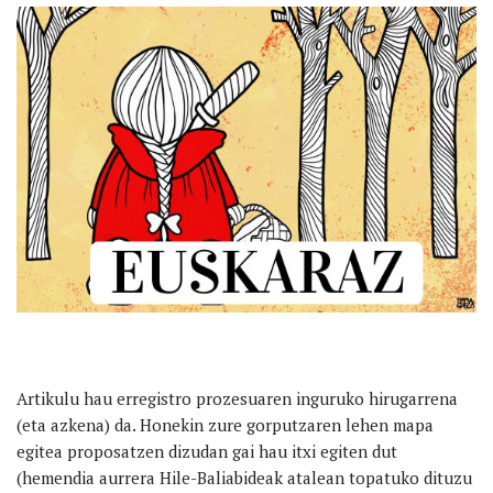
Artikulu hau erregistro prozesuaren inguruko hirugarrena
(eta azkena) da. Honekin zure gorputzaren lehen mapa
egitea proposatzen dizudan gai hau itxi egiten dut
(hemendia aurrera Hile-Baliabideak atalean topatuko dituzu