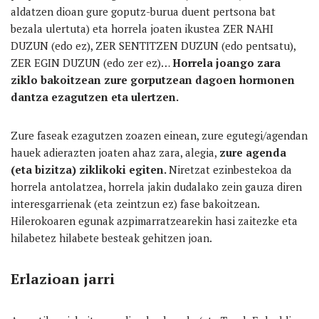
aldatzen dioan gure goputz-burua duent pertsona bat
bezala ulertuta) eta horrela joaten ikustea ZER NAHI
DUZUN (edo ez), ZER SENTITZEN DUZUN (edo pentsatu),
ZER EGIN DUZUN (edo zer ez)…
Horrela joango zara
ziklo bakoitzean zure gorputzean dagoen hormonen
dantza ezagutzen eta ulertzen.
Zure faseak ezagutzen zoazen einean, zure egutegi/agendan
hauek adierazten joaten ahaz zara, alegia,
zure agenda
(eta bizitza) ziklikoki egiten.
Niretzat ezinbestekoa da
horrela antolatzea, horrela jakin dudalako zein gauza diren
interesgarrienak (eta zeintzun ez) fase bakoitzean.
Hilerokoaren egunak azpimarratzearekin hasi zaitezke eta
hilabetez hilabete besteak gehitzen joan.
Erlazioan jarri