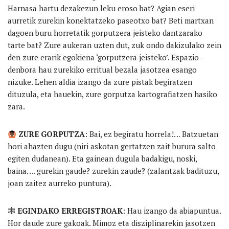
Harnasa hartu dezakezun leku eroso bat? Agian eseri
aurretik zurekin konektatzeko paseotxo bat? Beti martxan
dagoen buru horretatik gorputzera jeisteko dantzarako
tarte bat? Zure aukeran uzten dut, zuk ondo dakizulako zein
den zure erarik egokiena ‘gorputzera jeisteko’. Espazio-
denbora hau zurekiko erritual bezala jasotzea esango
nizuke. Lehen aldia izango da zure pistak begiratzen
dituzula, eta hauekin, zure gorputza kartografiatzen hasiko
zara.
ZURE GORPUTZA
: Bai, ez begiratu horrela!… Batzuetan
hori ahazten dugu (niri askotan gertatzen zait burura salto
egiten dudanean). Eta gainean dugula badakigu, noski,
baina…. gurekin gaude? zurekin zaude? (zalantzak badituzu,
joan zaitez aurreko puntura).
🕸
EGINDAKO ERREGISTROAK
: Hau izango da abiapuntua.
Hor daude zure gakoak. Mimoz eta disziplinarekin jasotzen