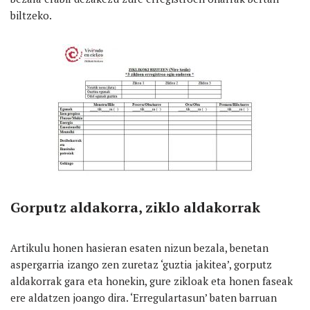
biltzeko.
Gorputz aldakorra, ziklo aldakorrak
Artikulu honen hasieran esaten nizun bezala, benetan
aspergarria izango zen zuretaz ‘guztia jakitea’, gorputz
aldakorrak gara eta honekin, gure zikloak eta honen faseak
ere aldatzen joango dira. ‘Erregulartasun’ baten barruan