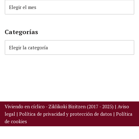
Categorías
Viviendo en cíclico - Ziklikoki Bizitzen (2017 - 2025) |
Aviso
legal
|
Política de privacidad y protección de datos
|
Política
de cookies
Neve
| Funciona gracias a
WordPress