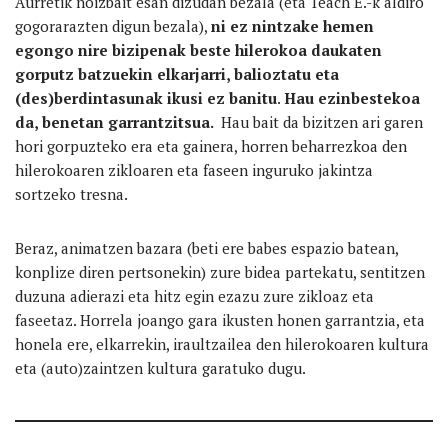
Aurretik noizbait esan dizudan bezala (eta Teach E.-k aldiro
gogorarazten digun bezala),
ni ez nintzake hemen
egongo nire bizipenak beste hilerokoa daukaten
gorputz batzuekin elkarjarri, balioztatu eta
(des)berdintasunak ikusi ez banitu
.
Hau ezinbestekoa
da, benetan garrantzitsua.
Hau bait da bizitzen ari garen
hori gorpuzteko era eta gainera, horren beharrezkoa den
hilerokoaren zikloaren eta faseen inguruko jakintza
sortzeko tresna.
Beraz, animatzen bazara (beti ere babes espazio batean,
konplize diren pertsonekin) zure bidea partekatu, sentitzen
duzuna adierazi eta hitz egin ezazu zure zikloaz eta
faseetaz. Horrela joango gara ikusten honen garrantzia, eta
honela ere, elkarrekin, iraultzailea den hilerokoaren kultura
eta (auto)zaintzen kultura garatuko dugu.