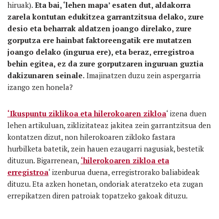
hiruak).
Eta bai, ‘lehen mapa’ esaten dut, aldakorra
zarela kontutan edukitzea garrantzitsua delako, zure
desio eta beharrak aldatzen joango direlako, zure
gorputza ere hainbat faktoreengatik ere mutatzen
joango delako (ingurua ere), eta beraz, erregistroa
behin egitea, ez da zure gorputzaren inguruan guztia
dakizunaren seinale.
Imajinatzen duzu zein aspergarria
izango zen honela?
‘Ikuspuntu ziklikoa eta hilerokoaren zikloa
‘ izena duen
lehen artikuluan, ziklizitateaz jakitea zein garrantzitsua den
kontatzen dizut, non hilerokoaren zikloko fastara
hurbilketa batetik, zein hauen ezaugarri nagusiak, bestetik
dituzun. Bigarrenean,
‘hilerokoaren zikloa eta
erregistroa
‘ izenburua duena, erregistrorako baliabideak
dituzu. Eta azken honetan, ondoriak ateratzeko eta zugan
errepikatzen diren patroiak topatzeko gakoak dituzu.