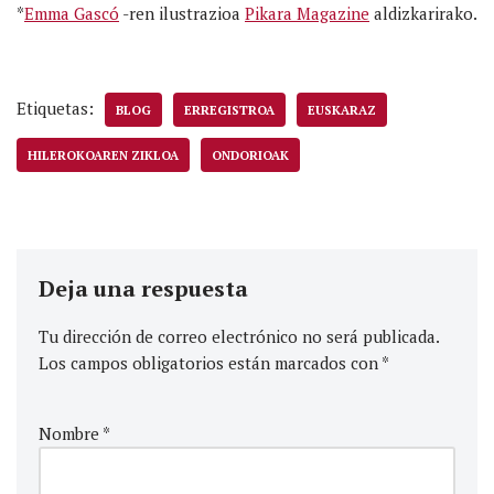
*
Emma Gascó
-ren ilustrazioa
Pikara Magazine
aldizkarirako.
Etiquetas:
BLOG
ERREGISTROA
EUSKARAZ
HILEROKOAREN ZIKLOA
ONDORIOAK
Deja una respuesta
Tu dirección de correo electrónico no será publicada.
Los campos obligatorios están marcados con
*
Nombre
*