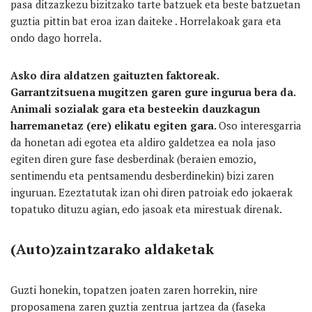
pasa ditzazkezu bizitzako tarte batzuek eta beste batzuetan
guztia pittin bat eroa izan daiteke . Horrelakoak gara eta
ondo dago horrela.
Asko dira aldatzen gaituzten faktoreak.
Garrantzitsuena mugitzen garen gure ingurua bera da.
Animali sozialak gara eta besteekin dauzkagun
harremanetaz (ere) elikatu egiten gara.
Oso interesgarria
da honetan adi egotea eta aldiro galdetzea ea nola jaso
egiten diren gure fase desberdinak (beraien emozio,
sentimendu eta pentsamendu desberdinekin) bizi zaren
inguruan. Ezeztatutak izan ohi diren patroiak edo jokaerak
topatuko dituzu agian, edo jasoak eta mirestuak direnak.
(Auto)zaintzarako aldaketak
Guzti honekin, topatzen joaten zaren horrekin, nire
proposamena zaren guztia zentrua jartzea da (faseka