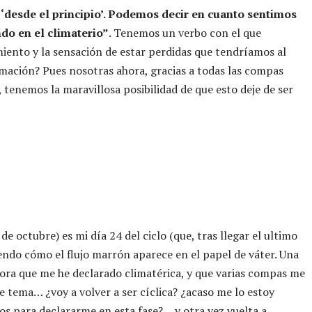
‘desde el principio’. Podemos decir en cuanto sentimos
do en el climaterio”
. Tenemos un verbo con el que
ento y la sensación de estar perdidas que tendríamos al
rmación? Pues nosotras ahora, gracias a todas las compas
 tenemos la maravillosa posibilidad de que esto deje de ser
e octubre) es mi día 24 del ciclo (que, tras llegar el ultimo
endo cómo el flujo marrón aparece en el papel de váter. Una
ora que me he declarado climatérica, y que varias compas me
e tema… ¿voy a volver a ser cíclica? ¿acaso me lo estoy
os para declararme en esta fase?… y otra vez vuelta a