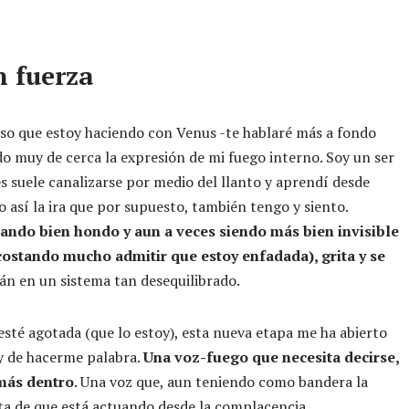
n fuerza
eso que estoy haciendo con Venus -te hablaré más a fondo
o muy de cerca la expresión de mi fuego interno. Soy un ser
es suele canalizarse por medio del llanto y aprendí desde
así la ira que por supuesto, también tengo y siento.
ando bien hondo y aun a veces siendo más bien invisible
costando mucho admitir que estoy enfadada), grita y se
tán en un sistema tan desequilibrado.
esté agotada (que lo estoy), esta nueva etapa me ha abierto
 y de hacerme palabra.
Una voz-fuego que necesita decirse,
 más dentro
. Una voz que, aun teniendo como bandera la
nta de que está actuando desde la complacencia.