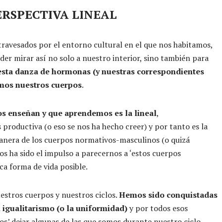
PERSPECTIVA LINEAL
travesados por el entorno cultural en el que nos habitamos,
er mirar así no solo a nuestro interior, sino también para
esta danza de hormonas (y nuestras correspondientes
mos nuestros cuerpos
.
os enseñan y que aprendemos es la lineal
,
roductiva (o eso se nos ha hecho creer) y por tanto es la
manera de los cuerpos normativos-masculinos (o quizá
s ha sido el impulso a parecernos a ‘estos cuerpos
ca forma de vida posible.
estros cuerpos y nuestros ciclos.
Hemos sido conquistadas
el igualitarismo (o la uniformidad)
y por todos esos
s’ dejar algunas de las que somos durante nuestro ciclo