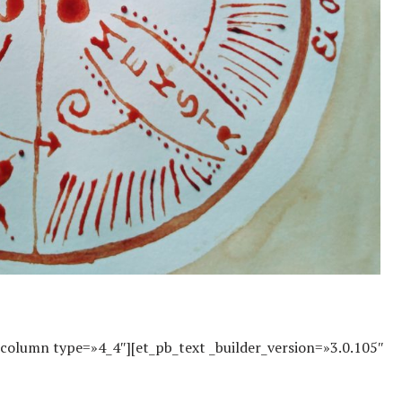
_column type=»4_4″][et_pb_text _builder_version=»3.0.105″