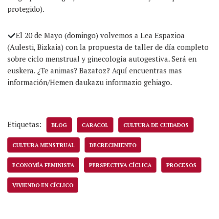
protegido).
El 20 de Mayo (domingo) volvemos a Lea Espazioa
(Aulesti, Bizkaia) con la propuesta de taller de día completo
sobre ciclo menstrual y ginecología autogestiva. Será en
euskera. ¿Te animas? Bazatoz? Aquí encuentras mas
información/Hemen daukazu informazio gehiago.
Etiquetas:
BLOG
CARACOL
CULTURA DE CUIDADOS
CULTURA MENSTRUAL
DECRECIMIENTO
ECONOMÍA FEMINISTA
PERSPECTIVA CÍCLICA
PROCESOS
VIVIENDO EN CÍCLICO