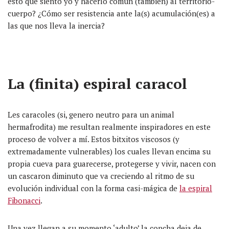
esto que siento yo y hacerlo común (también) al territorio-
cuerpo? ¿Cómo ser resistencia ante la(s) acumulación(es) a
las que nos lleva la inercia?
La (finita) espiral caracol
Les caracoles (si, genero neutro para un animal
hermafrodita) me resultan realmente inspiradores en este
proceso de volver a mí. Estos bitxitos viscosos (y
extremadamente vulnerables) los cuales llevan encima su
propia cueva para guarecerse, protegerse y vivir, nacen con
un cascaron diminuto que va creciendo al ritmo de su
evolución individual con la forma casi-mágica de
la espiral
Fibonacci
.
Una vez llegan a su momento ‘adulto’ la concha deja de