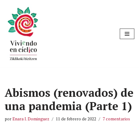
Saltar
al
contenido
Abismos (renovados) de
una pandemia (Parte 1)
por
Enara I. Dominguez
11 de febrero de 2022
7 comentarios