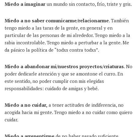
M
iedo
a
imaginar
un mundo sin contacto, frío, triste y gris.
Miedo a no saber comunicarme/relacionarme
. También
tengo miedo a las taras de la gente, en general y en
particular de las personas de mi alrededor. Tengo miedo a la
rabia incontrolable. Tengo miedo a perturbar a la gente. Me
da pánico la política de “todxs contra todxs”.
M
iedo a abandonar
mi/nuestro
s
proyecto
s
/criatura
s
. No
poder dedicarle atención y que se amontone el curro. En
este sentido, no poder cumplir con mis elegidas
responsabilidades: cuidado de amigas y bebé.
M
iedo a no cuidar,
a tener actitudes de indiferencia, no
acogida hacia mi gente. Tengo miedo a no cuidar como quiero
cuidar.
M
iedo a arrepentirme
de no haber pasado suficiente