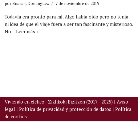
por
Enara I. Dominguez
7 de noviembre de 2019
Todavía era pronto para mí. Algo había oído pero no tenía
ni idea de que el viaje fuera a ser tan fascinante y misterioso.
No…
Leer más »
Viviendo en cíclico - Ziklikoki Bizitzen (2017 - 2025) |
Aviso
legal
|
Política de privacidad y protección de datos
|
Política
de cookies
Neve
| Funciona gracias a
WordPress