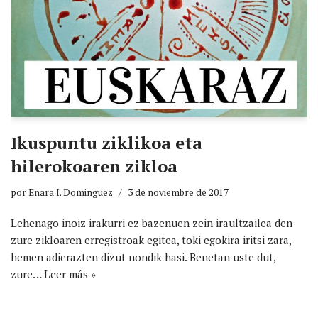
Ikuspuntu ziklikoa eta
hilerokoaren zikloa
por
Enara I. Dominguez
3 de noviembre de 2017
Lehenago inoiz irakurri ez bazenuen zein iraultzailea den
zure zikloaren erregistroak egitea, toki egokira iritsi zara,
hemen adierazten dizut nondik hasi. Benetan uste dut,
zure…
Leer más »