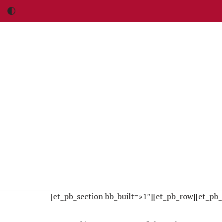
Saltar
al
contenido
[et_pb_section bb_built=»1″][et_pb_row][et_pb