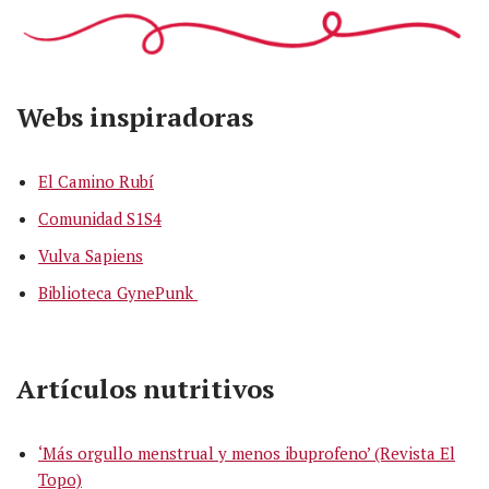
Webs
inspiradoras
El Camino Rubí
Comunidad S1S4
Vulva Sapiens
Biblioteca GynePunk
Artículos
nutritivos
‘Más orgullo menstrual y menos ibuprofeno’ (Revista El
Topo)