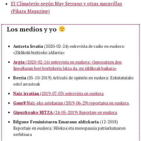
El Climaterio según May Serrano y otras maravillas
(Pikara Magazine)
Los medios y yo
Antxeta Irratia
(2020-02-24) entrevista de radio en euskera:
«Ziklikoki bizitzeko aldarria»
Argia
(2020-02-16) entrevista en euskera: «Inposatzen den
linealtasun hori bortizkeria latza da, gu ziklikoak baikara»
Berria
(05-10-2019) Artículo de opinión en euskera: Ezkutatutako
odol arrastoak
Naiz irratian
(2019-07-03) entrevista en euskera
Gaur8
Naiz-eko astekarian (2019-06-29) reportajea en euskera
Gipuzkoako HITZA
(24-05-2019) Reportaje en euskera
Bilgune Feministaren Emaraun aldizkaria
(12-2018)
Reportaje en euskera: Hilekoa eta menopausia patriarkatuaren
zerbitzura