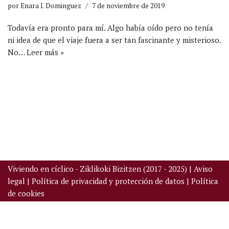
por
Enara I. Dominguez
7 de noviembre de 2019
Todavía era pronto para mí. Algo había oído pero no tenía
ni idea de que el viaje fuera a ser tan fascinante y misterioso.
No…
Leer más »
Viviendo en cíclico - Ziklikoki Bizitzen (2017 - 2025) |
Aviso
legal
|
Política de privacidad y protección de datos
|
Política
de cookies
Neve
| Funciona gracias a
WordPress