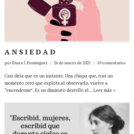
A N S I E D A D
por
Enara I. Dominguez
26 de marzo de 2021
10 comentarios
Casi diría que es un instante. Una chispa que, tras un
momento cero que explota al observarlo, vuelve a
“encenderme”. Es un diminuto destello el…
Leer más »