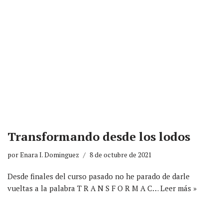
Transformando desde los lodos
por
Enara I. Dominguez
8 de octubre de 2021
Desde finales del curso pasado no he parado de darle
vueltas a la palabra T R A N S F O R M A C…
Leer más »