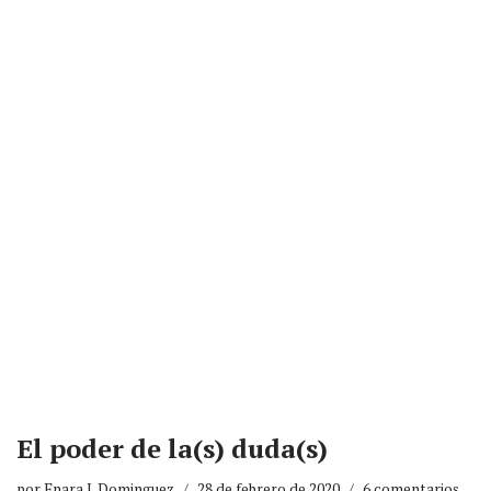
El poder de la(s) duda(s)
por
Enara I. Dominguez
28 de febrero de 2020
6 comentarios