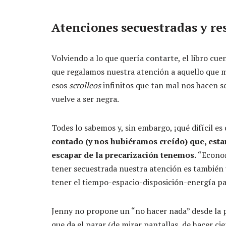
Atenciones secuestradas y re
Volviendo a lo que quería contarte, el libro c
que regalamos nuestra atención a aquello que má
esos
scrolleos
infinitos que tan mal nos hacen se
vuelve a ser negra.
Todes lo sabemos y, sin embargo, ¡qué difícil es
contado (y nos hubiéramos creído) que, esta
escapar de la precarización tenemos.
“Econom
tener secuestrada nuestra atención es también 
tener el tiempo-espacio-disposición-energía par
Jenny no propone un “no hacer nada” desde la pa
que da el parar (de mirar pantallas, de hacer cie