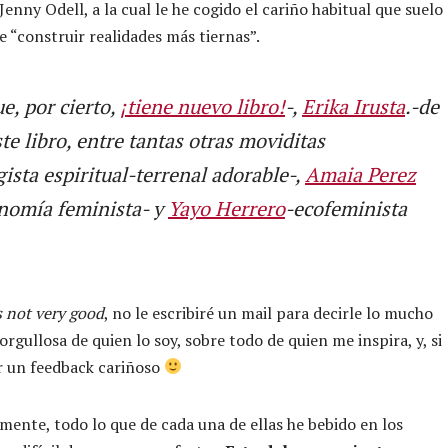
enny Odell, a la cual le he cogido el cariño habitual que suelo
e “construir realidades más tiernas”.
e, por cierto,
¡tiene nuevo libro!
-,
Erika Irusta
.-de
te libro, entre tantas otras
moviditas
gista espiritual-terrenal adorable-,
Amaia Perez
onomía feminista- y
Yayo Herrero
-ecofeminista
s not very good
, no le escribiré un mail para decirle lo mucho
rgullosa de quien lo soy, sobre todo de quien me inspira, y, si
r un feedback cariñoso
mente, todo lo que de cada una de ellas he bebido en los