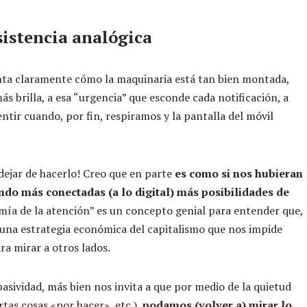
sistencia analógica
uenta claramente cómo la maquinaria está tan bien montada,
s brilla, a esa “urgencia” que esconde cada notificación, a
ntir cuando, por fin, respiramos y la pantalla del móvil
 dejar de hacerlo! Creo que en parte
es como si nos hubieran
ndo más conectadas (a lo digital) más posibilidades de
ía de la atención” es un concepto genial para entender que,
una estrategia económica del capitalismo que nos impide
a mirar a otros lados.
sividad, más bien nos invita a que por medio de la quietud
rtas cosas «por hacer», etc.),
podamos (volver a) mirar lo