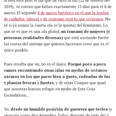
Si lees este post el día que ha visto la luz (22 de febrero del
2019), te cuento que faltan exactamente 13 días para el 8 de
marzo. El segundo
8 de marzo histórico en el que la huelga
de cuidados, laboral y de consumo será lo que viviremos
. No
sé si ya somos la cuarta ola (o la quinta) del feminismo. Lo
que sé es que es una ola global,
un tsunami de mujeres (y
personas-realidades diversas)
que está azotando fuerte
las costas del sistema que quieren hacernos creer que es el
único posible.
Pues resulta que no, no es el único.
Porque poco a poco
vamos encontrando otras islas en medio de océanos
oscuros en los que pacer bien a gusto, rodeadas de luz
y plantas frescas y fuertes
, y de otras Compas que igual
que nosotras buscan refugio en medio de Esta Cosa
Escandalosa…
Yo,
desde mi humilde posición de guerrera que teclea
(y
prosume
, como dice Remedios Zafra), después de (más de) 3