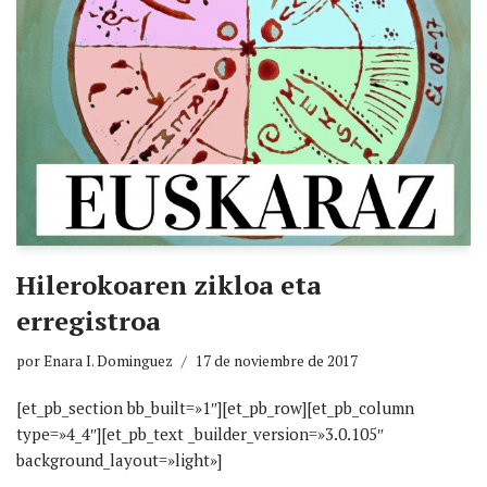
Hilerokoaren zikloa eta
erregistroa
por
Enara I. Dominguez
17 de noviembre de 2017
[et_pb_section bb_built=»1″][et_pb_row][et_pb_column
type=»4_4″][et_pb_text _builder_version=»3.0.105″
background_layout=»light»]