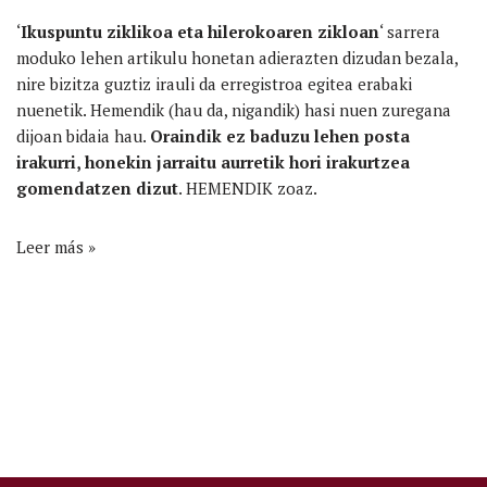
‘
Ikuspuntu ziklikoa eta hilerokoaren zikloan
‘ sarrera
moduko lehen artikulu honetan adierazten dizudan bezala,
nire bizitza guztiz irauli da erregistroa egitea erabaki
nuenetik. Hemendik (hau da, nigandik) hasi nuen zuregana
dijoan bidaia hau.
Oraindik ez baduzu lehen posta
irakurri, honekin jarraitu aurretik hori irakurtzea
gomendatzen dizut
.
HEMENDIK
zoaz.
Leer más »