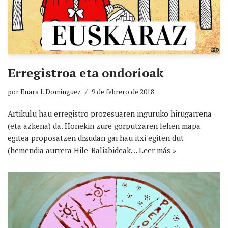
Erregistroa eta ondorioak
por
Enara I. Dominguez
9 de febrero de 2018
Artikulu hau erregistro prozesuaren inguruko hirugarrena
(eta azkena) da. Honekin zure gorputzaren lehen mapa
egitea proposatzen dizudan gai hau itxi egiten dut
(hemendia aurrera Hile-Baliabideak…
Leer más »