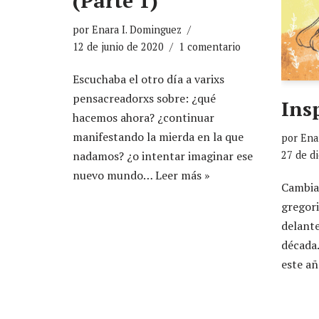
(Parte 1)
por
Enara I. Dominguez
12 de junio de 2020
1 comentario
Escuchaba el otro día a varixs
pensacreadorxs sobre: ¿qué
Ins
hacemos ahora? ¿continuar
manifestando la mierda en la que
por
Ena
27 de d
nadamos? ¿o intentar imaginar ese
nuevo mundo…
Leer más »
Cambia
gregori
delant
década.
este a