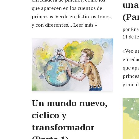
una
que aparecen en los cuentos de
(Par
princesas. Verde en distintos tonos,
y con diferentes…
Leer más »
por
Ena
11 de f
«Veo u
enreda
que apa
princes
y con 
Un mundo nuevo,
cíclico y
transformador