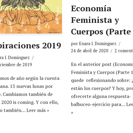
Economía
Feminista y
Cuerpos (Parte
piraciones 2019
por
Enara I. Dominguez
24 de abril de 2020
2 coment
ra I. Dominguez
En el anterior post (Econom
iciembre de 2019
Feminista y Cuerpos (Parte 1
mos de año según la cuenta
quede reflexionando sobre:
ana. 13 nuevas lunas por
están los cuerpos? Y hoy, p
e. Cambiamos también de
ofrecerte alguna respuesta-
 2020 is coming. Y con ello,
balbuceo-ejercicio para…
Le
ño también…
Leer más »
»