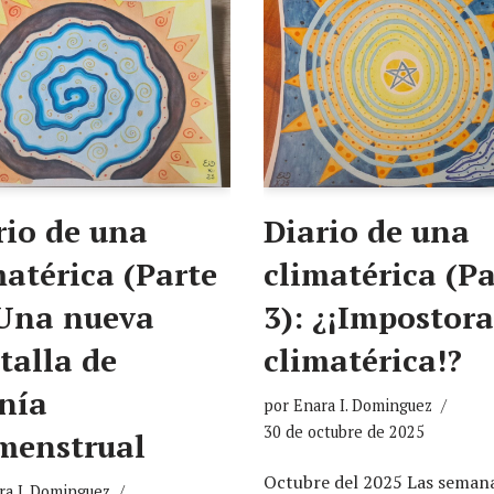
rio de una
Diario de una
matérica (Parte
climatérica (Pa
 Una nueva
3): ¿¡Impostora
talla de
climatérica!?
nía
por
Enara I. Dominguez
30 de octubre de 2025
menstrual
Octubre del 2025 Las seman
ra I. Dominguez