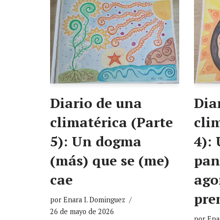
Diario de una
Dia
climatérica (Parte
cli
5): Un dogma
4):
(más) que se (me)
pan
cae
ago
pre
por
Enara I. Dominguez
26 de mayo de 2026
por
Ena