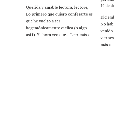
16 de d
Querida y amable lectora, lectore,
Lo primero que quiero confesarte es
Diciemb
que he vuelto a ser
No habí
hegemónicamente cíclica (o algo
venido 
así1). Y ahora veo que…
Leer más »
vierne
más »