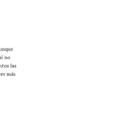
Aunque
uí no
ntos las
eer más