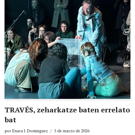
TRAVÉS, zeharkatze baten errelato
bat
por
Enara I. Dominguez
5 de marzo de 2026